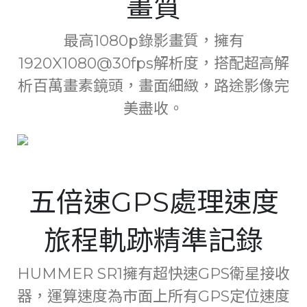
畫質
Serbia
最高1080p錄影畫質，擁有
Slovakia
1920X1080@30fps解析度，搭配超高解
Singapore
析百萬畫素鏡頭，畫面細緻，路途影像完
Taiwan
美盡收。
Thailand
Ukraine
United Kingdom
五倍速GPS處理速度
United States
旅程軌跡精準記錄
Vietnam
HUMMER SR1擁有超快速GPS衛星接收
器，運算速度為市面上所有GPS定位速度