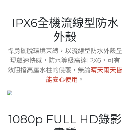
Italy
Japan
IPX6全機流線型防水
Lithuania
外殼
Malaysia
Middle East
悍勇擺脫環境束縛，以流線型防水外殼呈
現飆速快感，防水等級高達IPX6，可有
Montenegro
效阻擋高壓水柱的侵襲，無論
晴天雨天皆
New Zealand
能安心使用
。
North Macedonia
Norway
Poland
1080p FULL HD錄影
Romania
Russian Federation