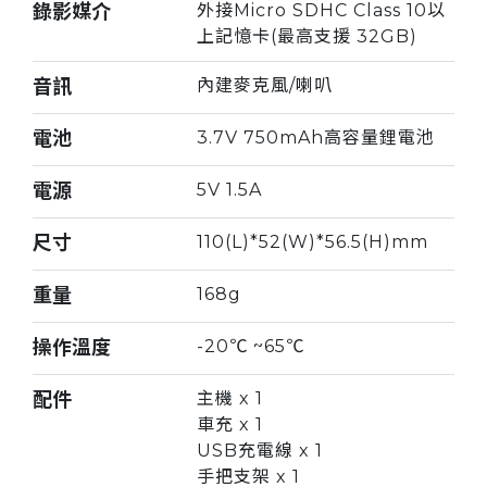
錄影媒介
外接Micro SDHC Class 10以
上記憶卡(最高支援 32GB)
音訊
內建麥克風/喇叭
電池
3.7V 750mAh高容量鋰電池
電源
5V 1.5A
尺寸
110(L)*52(W)*56.5(H)mm
重量
168g
操作溫度
-20℃ ~65℃
配件
主機 x 1
車充 x 1
USB充電線 x 1
手把支架 x 1