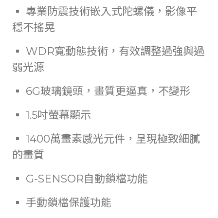
▪ 專業防震技術嵌入式陀螺儀，影像平
穩不搖晃
▪ WDR寬動態技術，有效調整過強與過
弱光源
▪ 6G玻璃鏡頭，畫質更逼真，不變形
▪ 1.5吋螢幕顯示
▪ 1400萬畫素感光元件，呈現極致細膩
的畫質
▪ G-SENSOR自動鎖檔功能
▪ 手動鎖檔保護功能