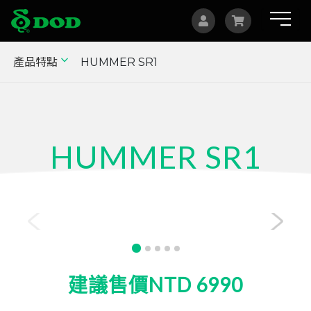
產品特點
HUMMER SR1
海外據點
Albania
Australia
HUMMER SR1
Bosnia and Herzegovina
Canada
1080p 重機行車記錄器
Czech
China
Indonesia
建議售價NTD 6990
Israel