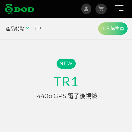
加入購物車
產品特點
TR1
海外據點
Albania
Australia
NEW
Bosnia and Herzegovina
TR1
Canada
Czech
1440p GPS 電子後視鏡
China
Indonesia
Israel