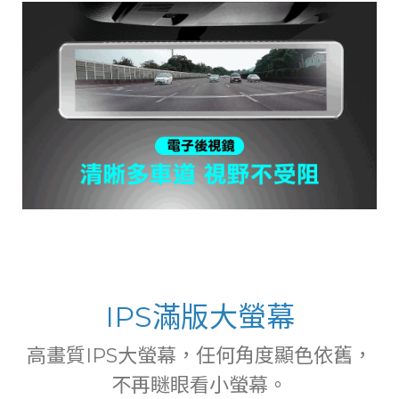
IPS滿版大螢幕
高畫質IPS大螢幕，任何角度顯色依舊，
不再瞇眼看小螢幕。