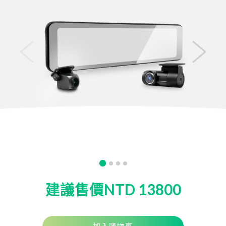
Italy
Japan
Lithuania
Malaysia
Middle East
Montenegro
New Zealand
North Macedonia
Norway
Poland
建議售價NTD 13800
Romania
Russian Federation