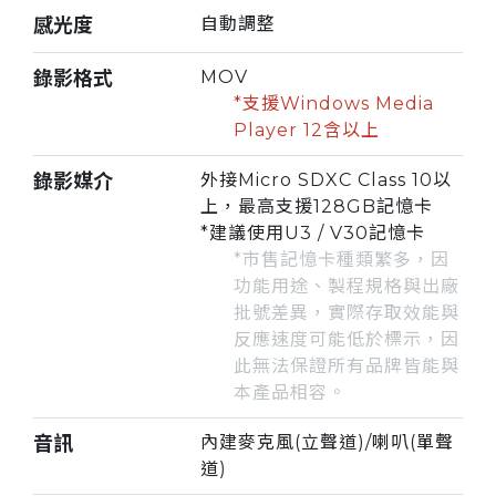
感光度
自動調整
錄影格式
MOV
*支援Windows Media
Player 12含以上
錄影媒介
外接Micro SDXC Class 10以
上，最高支援128GB記憶卡
*建議使用U3 / V30記憶卡
*市售記憶卡種類繁多，因
功能用途、製程規格與出廠
批號差異，實際存取效能與
反應速度可能低於標示，因
此無法保證所有品牌皆能與
本產品相容。
音訊
內建麥克風(立聲道)/喇叭(單聲
道)