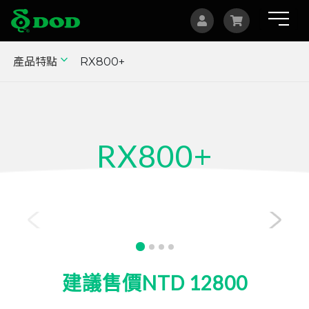
產品特點
RX800+
海外據點
Albania
Australia
RX800+
Bosnia and Herzegovina
Canada
1440p GPS 電子後視鏡
Czech
China
Indonesia
建議售價NTD 12800
Israel