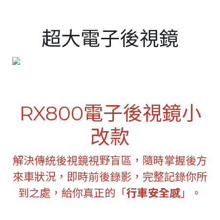
Italy
Japan
超大電子後視鏡
Lithuania
Malaysia
Middle East
Montenegro
RX800電子後視鏡小
New Zealand
改款
North Macedonia
Norway
解決傳統後視鏡視野盲區，隨時掌握後方
來車狀況，即時前後錄影，完整記錄你所
Poland
到之處，給你真正的「
行車安全感
」。
Romania
Russian Federation