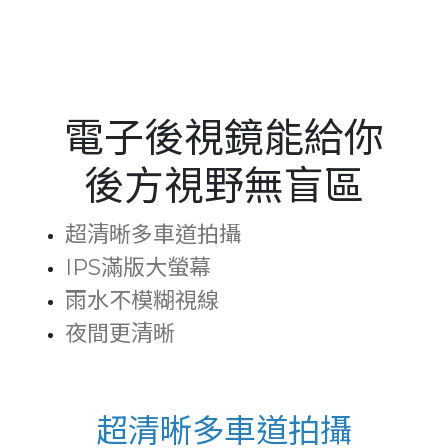
Serbia
Slovakia
Singapore
電子後視鏡能給你
Taiwan
後方視野無盲區
Thailand
Ukraine
超清晰多車道拍攝
IPS滿版大螢幕
United Kingdom
雨水不模糊視線
United States
夜間更清晰
Vietnam
超清晰多車道拍攝