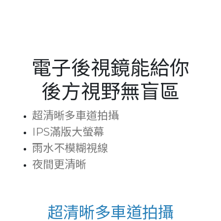
Serbia
Slovakia
Singapore
電子後視鏡能給你
Taiwan
後方視野無盲區
Thailand
Ukraine
超清晰多車道拍攝
IPS滿版大螢幕
United Kingdom
雨水不模糊視線
United States
夜間更清晰
Vietnam
超清晰多車道拍攝