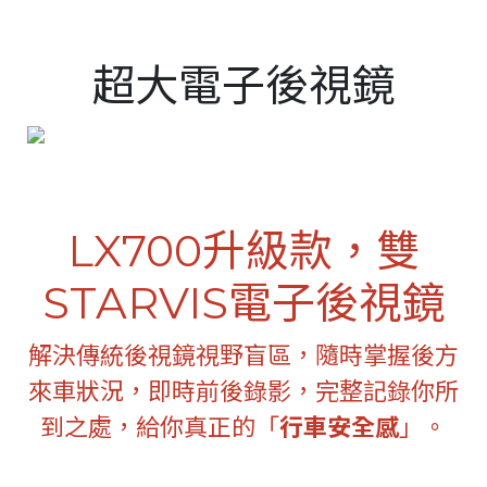
Italy
Japan
超大電子後視鏡
Lithuania
Malaysia
Middle East
Montenegro
LX700升級款，雙
New Zealand
STARVIS電子後視鏡
North Macedonia
Norway
解決傳統後視鏡視野盲區，隨時掌握後方
來車狀況，即時前後錄影，完整記錄你所
Poland
到之處，給你真正的「
行車安全感
」。
Romania
Russian Federation