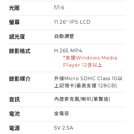
光圈
f/1.6
螢幕
11.26" IPS LCD
感光度
自動調整
錄影格式
H.265 MP4
*支援Windows Media
Player 12含以上
錄影媒介
外接Micro SDHC Class 10以
上記憶卡(最高支援 128GB)
音訊
內建麥克風/喇叭(單聲道)
電池
金電容
電源
5V 2.5A