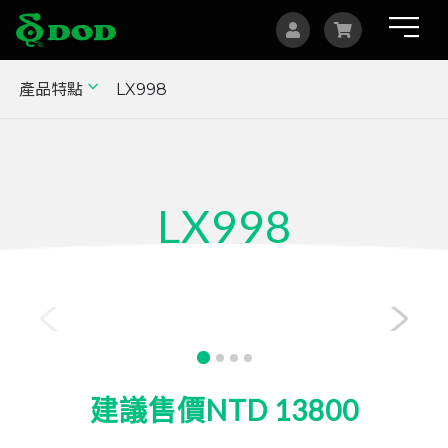
產品特點
LX998
海外據點
Albania
Australia
LX998
Bosnia and Herzegovina
Canada
1440p GPS 電子後視鏡
Czech
China
Indonesia
建議售價NTD 13800
Israel