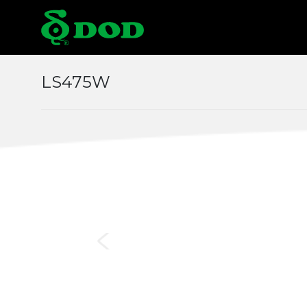
海外據點
LS475W
Albania
Austr
Czech
Chin
Italy
Japa
Middle East
Mon
Norway
Pola