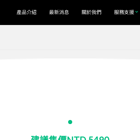
產品介紹
最新消息
關於我們
服務支援
alia
Bosnia and Herzegovina
LS475W
a
Indonesia
1080p GPS行車記錄器
n
Lithuania
tenegro
New Zealand
nd
Romania