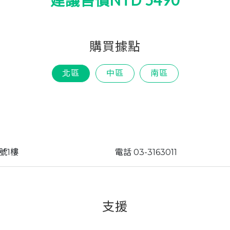
建議售價NTD 5490
kia
Singapore
購買據點
ine
United Kingdom
北區
中區
南區
號1樓
電話 03-3163011
支援