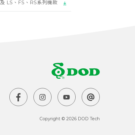
 及 LS、FS、RS系列機款
Copyright
©
2026 DOD Tech