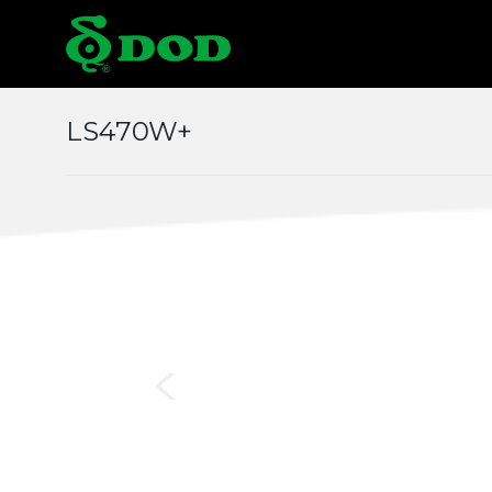
海外據點
LS470W+
Albania
Austr
Czech
Chin
Italy
Japa
Middle East
Mon
Norway
Pola