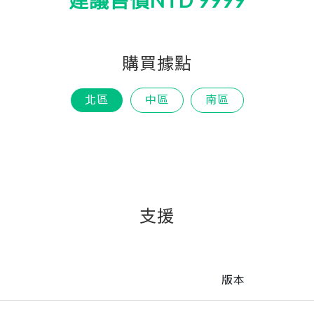
建議售價NTD 9999
kia
Singapore
購買據點
ine
United Kingdom
北區
中區
南區
支援
版本