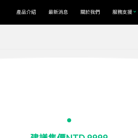
產品介紹
最新消息
關於我們
服務支援
alia
Bosnia and Herzegovina
LS470W+
a
Indonesia
1080p GPS 行車記錄器
n
Lithuania
tenegro
New Zealand
nd
Romania