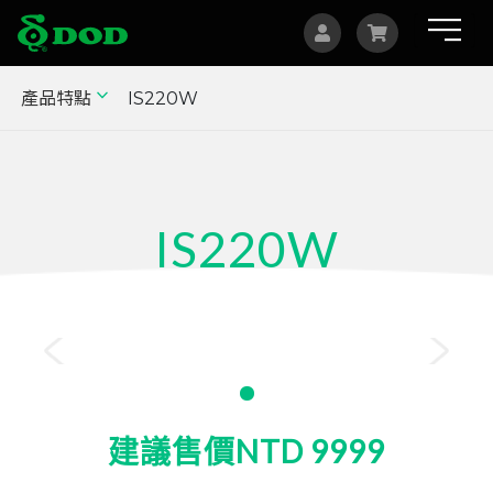
產品特點
IS220W
海外據點
Albania
Australia
IS220W
Bosnia and Herzegovina
Canada
1080p 行車記錄器
Czech
China
Indonesia
建議售價NTD 9999
Israel