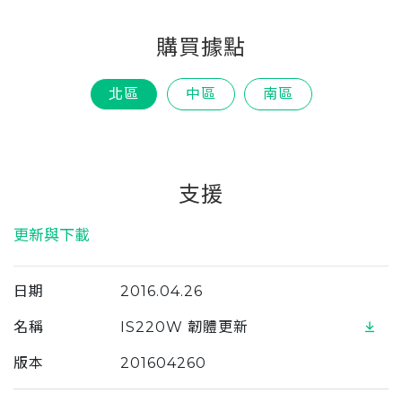
Italy
購買據點
Japan
Lithuania
北區
中區
南區
Malaysia
Middle East
Montenegro
支援
New Zealand
更新與下載
North Macedonia
Norway
日期
2016.04.26
Poland
名稱
IS220W 韌體更新
Romania
版本
201604260
Russian Federation