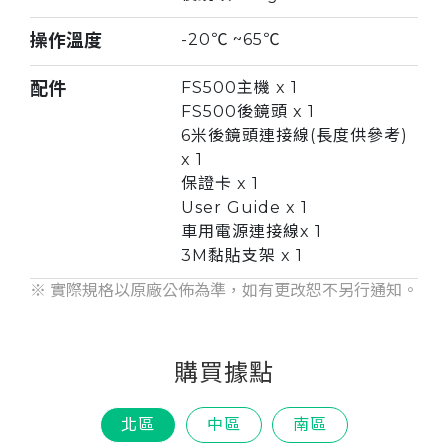
操作溫度
-20℃ ~65℃
配件
FS500主機 x 1
FS500後鏡頭 x 1
6米後鏡頭連接線(長度供參考)
x 1
保證卡 x 1
User Guide x 1
車用電源連接線x 1
3M黏貼支架 x 1
※ 實際規格以原廠公佈為準，如有更改恕不另行通知。
購買據點
北區
中區
南區