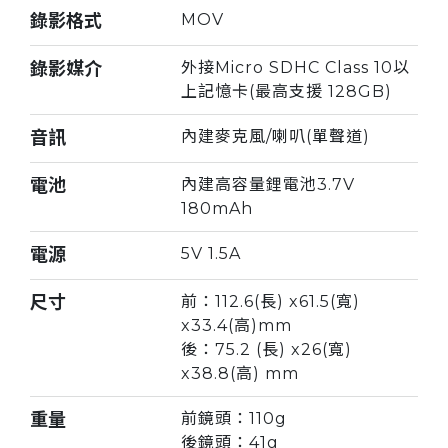
錄影格式
MOV
錄影媒介
外接Micro SDHC Class 10以
上記憶卡(最高支援 128GB)
音訊
內建麥克風/喇叭(單聲道)
電池
內建高容量鋰電池3.7V
180mAh
電源
5V 1.5A
尺寸
前：112.6(長) x61.5(寬)
x33.4(高)mm
後：75.2 (長) x26(寬)
x38.8(高) mm
重量
前鏡頭：110g
後鏡頭：41g