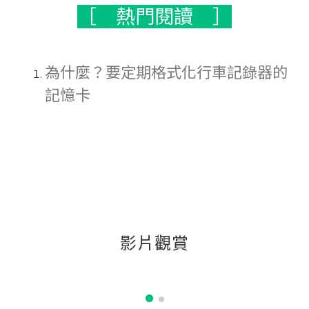
［ 熱門閱讀 ］
為什麼？要定期格式化行車記錄器的
記憶卡
FS
系
列
陰
天
實
拍
前
影片觀賞
鏡
頭