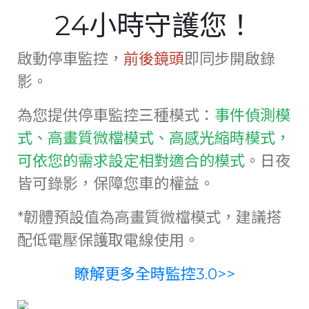
24小時守護您！
Serbia
Slovakia
啟動停車監控，
前後鏡頭
即同步開啟錄
Singapore
影。
Taiwan
為您提供停車監控三種模式：
事件偵測模
Thailand
式、高畫質微檔模式、高感光縮時模式，
Ukraine
可依您的需求設定相對適合的模式
。日夜
皆可錄影，保障您車的權益。
United Kingdom
United States
*韌體預設值為高畫質微檔模式，建議搭
Vietnam
配低電壓保護取電線使用。
瞭解更多全時監控3.0
>>