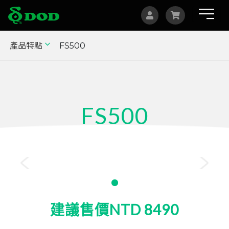
產品特點
FS500
海外據點
Albania
Australia
FS500
Bosnia and Herzegovina
Canada
1080p GPS 行車記錄器
Czech
China
Indonesia
建議售價NTD 8490
Israel