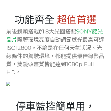
Italy
Japan
功能齊全
超值首選
Lithuania
前後鏡頭搭載f/1.8大光圈搭配
SONY感光
Malaysia
晶片
隨著環境亮度自動調節感光最高可達
Middle East
ISO12800。不論是在任何天氣狀況、光
Montenegro
線條件的駕駛環境，都能提供最佳錄影品
New Zealand
質，雙鏡頭畫質皆能達到1080p Full
North Macedonia
HD。
Norway
Poland
Romania
停車監控簡單用，
Russian Federation