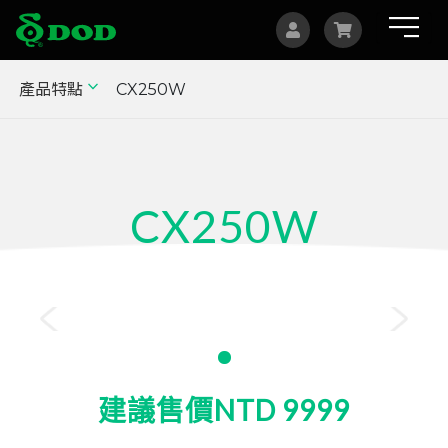
產品特點
CX250W
海外據點
Albania
Australia
CX250W
Bosnia and Herzegovina
Canada
1080p 行車記錄器
Czech
China
Indonesia
建議售價NTD 9999
Israel