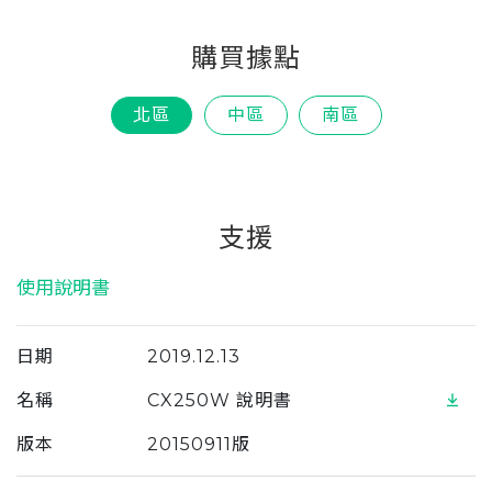
Italy
購買據點
Japan
Lithuania
北區
中區
南區
Malaysia
Middle East
Montenegro
支援
New Zealand
使用說明書
North Macedonia
Norway
日期
2019.12.13
Poland
名稱
CX250W 說明書
Romania
版本
20150911版
Russian Federation