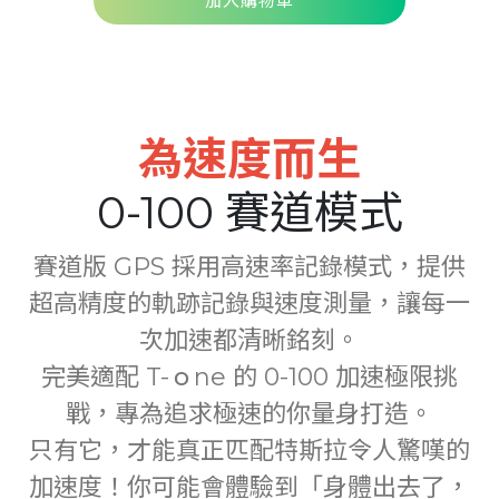
加入購物車
Serbia
Slovakia
Singapore
為速度而生
Taiwan
0-100 賽道模式
Thailand
Ukraine
賽道版 GPS 採用高速率記錄模式，提供
United Kingdom
超高精度的軌跡記錄與速度測量，讓每一
次加速都清晰銘刻。
United States
完美適配 T-ｏne 的 0-100 加速極限挑
Vietnam
戰，專為追求極速的你量身打造。
只有它，才能真正匹配特斯拉令人驚嘆的
加速度！你可能會體驗到「身體出去了，