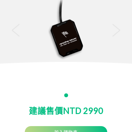
Italy
Japan
Lithuania
Malaysia
Middle East
Montenegro
New Zealand
North Macedonia
Norway
Poland
建議售價NTD 2990
Romania
Russian Federation