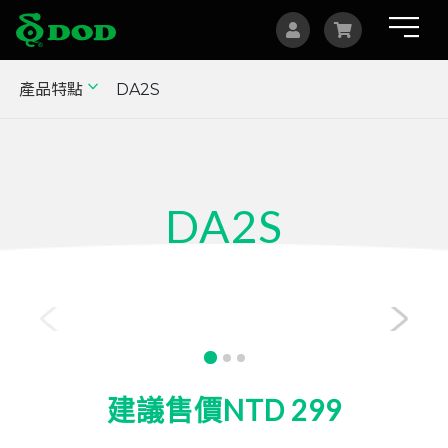
產品特點
DA2S
海外據點
Albania
Australia
DA2S
Bosnia and Herzegovina
Canada
吸盤救星(3入1組)
Czech
China
Indonesia
建議售價NTD 299
Israel