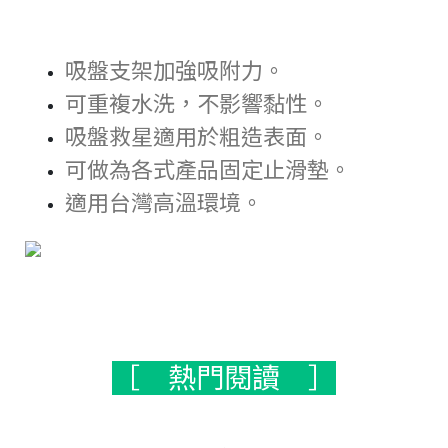
Italy
Japan
吸盤支架加強吸附力。
Lithuania
可重複水洗，不影響黏性。
Malaysia
吸盤救星適用於粗造表面。
可做為各式產品固定止滑墊。
Middle East
適用台灣高溫環境。
Montenegro
New Zealand
North Macedonia
Norway
Poland
［ 熱門閱讀 ］
Romania
Russian Federation