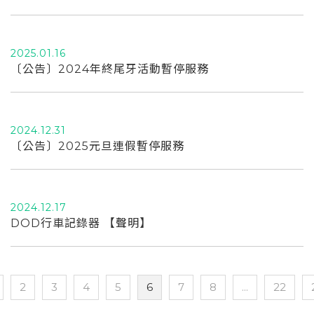
Italy
Japan
2025.01.16
Lithuania
〔公告〕2024年終尾牙活動暫停服務
Malaysia
Middle East
2024.12.31
Montenegro
〔公告〕2025元旦連假暫停服務
New Zealand
North Macedonia
2024.12.17
DOD行車記錄器 【聲明】
Norway
Poland
Romania
2
3
4
5
6
7
8
...
22
Russian Federation