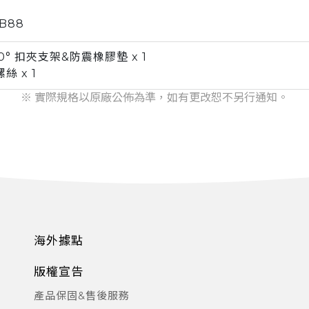
B88
60° 扣夾支架&防震橡膠墊 x 1
絲 x 1
※ 實際規格以原廠公佈為準，如有更改恕不另行通知。
海外據點
版權宣告
產品保固&售後服務