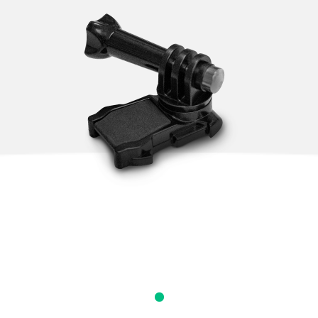
kia
Singapore
ine
United Kingdom