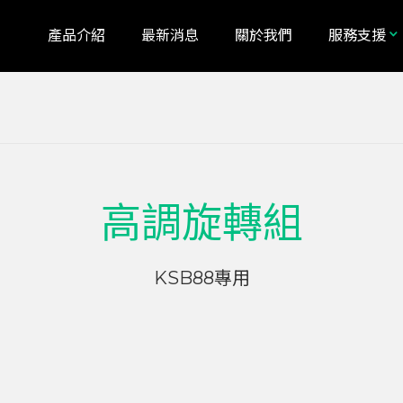
產品介紹
最新消息
關於我們
服務支援
alia
Bosnia and Herzegovina
高調旋轉組
a
Indonesia
KSB88專用
n
Lithuania
tenegro
New Zealand
nd
Romania