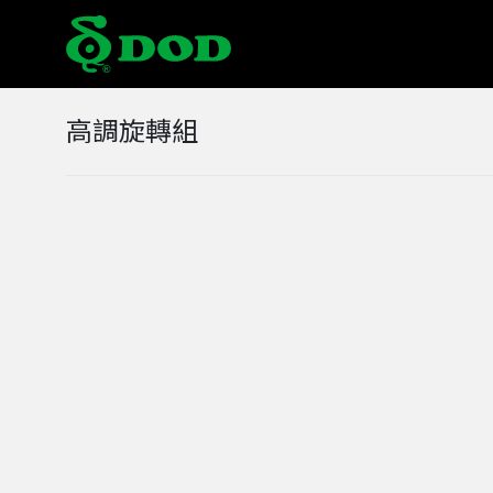
海外據點
高調旋轉組
Albania
Austr
Czech
Chin
Italy
Japa
Middle East
Mon
Norway
Pola